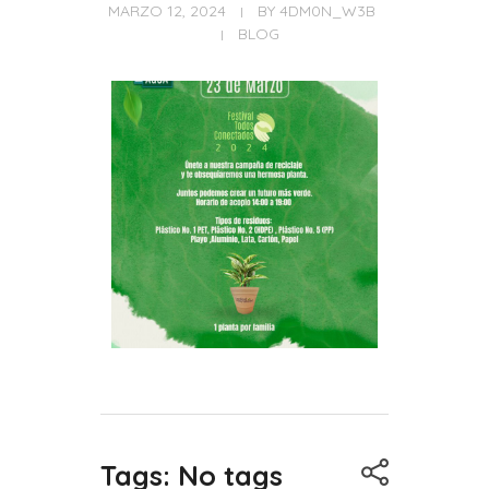
MARZO 12, 2024
BY
4DM0N_W3B
BLOG
Tags: No tags