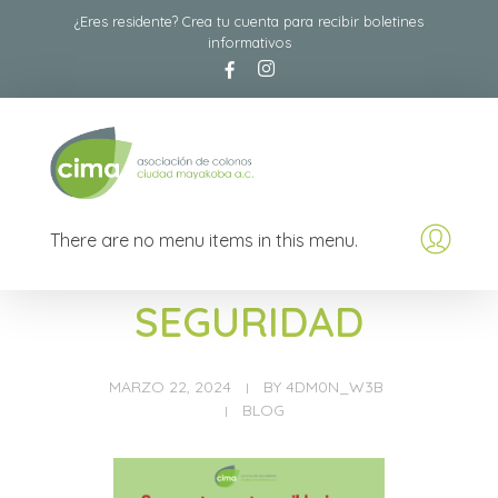
¿Eres residente? Crea tu cuenta para recibir boletines
informativos
Asociación de Colonos Ciudad Mayakoba A.C
Comité de Colonos de Ciudad Mayacoba
There are no menu items in this menu.
SEGURIDAD
MARZO 22, 2024
BY
4DM0N_W3B
BLOG