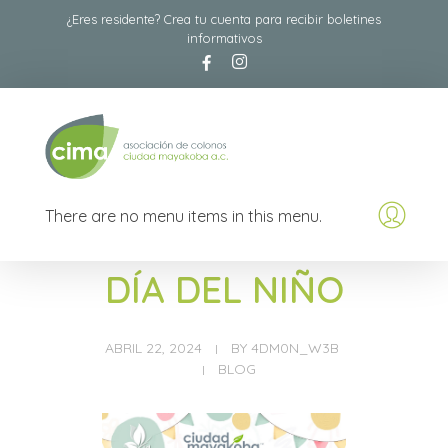
¿Eres residente? Crea tu cuenta para recibir boletines
informativos
Asociación de Colonos Ciudad Mayakoba A.C
Comité de Colonos de Ciudad Mayacoba
There are no menu items in this menu.
DÍA DEL NIÑO
ABRIL 22, 2024
BY
4DM0N_W3B
BLOG